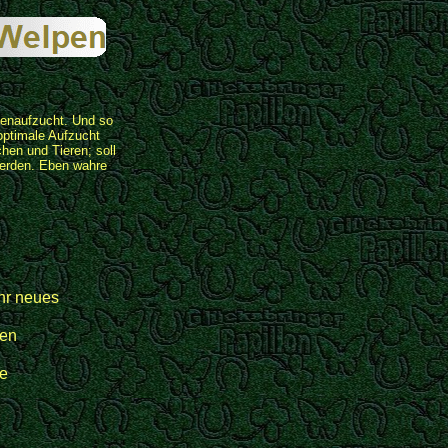
lienaufzucht. Und so
optimale Aufzucht
hen und Tieren; soll
werden. Eben wahre
hr neues
en
e