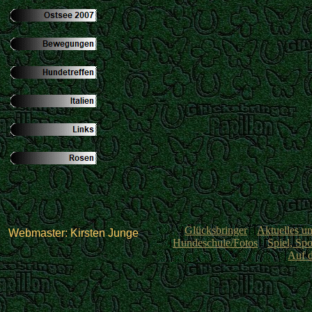
[
Glücksbringer
] [
Aktuelles u
Webmaster: Kirsten Junge
[
Hundeschule/Fotos
] [
Spiel, Spo
[
Auf 