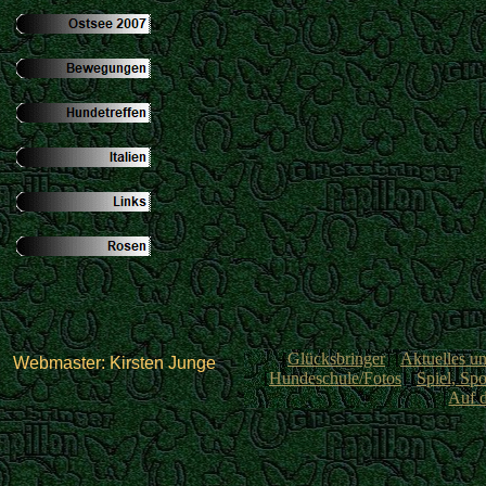
[
Glücksbringer
] [
Aktuelles u
Webmaster: Kirsten Junge
[
Hundeschule/Fotos
] [
Spiel, Spo
[
Auf 