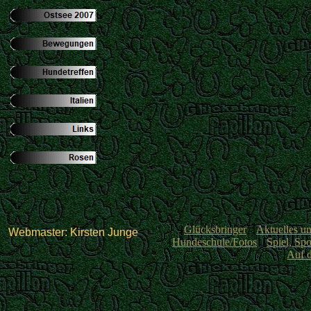
[
Glücksbringer
] [
Aktuelles u
Webmaster: Kirsten Junge
[
Hundeschule/Fotos
] [
Spiel, Spo
[
Auf 