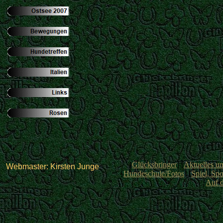
[
Glücksbringer
] [
Aktuelles u
Webmaster: Kirsten Junge
[
Hundeschule/Fotos
] [
Spiel, Spo
[
Auf 