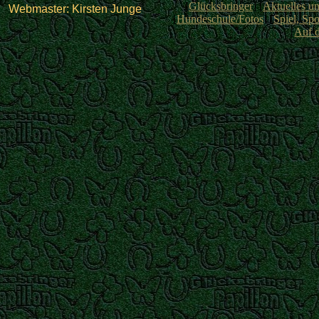
[
Glücksbringer
] [
Aktuelles u
Webmaster: Kirsten Junge
[
Hundeschule/Fotos
] [
Spiel, Spo
[
Auf 